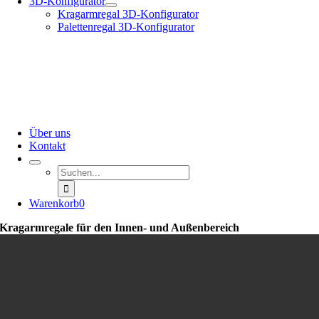
3D-Konfigurator
Kragarmregal 3D-Konfigurator
Palettenregal 3D-Konfigurator
Über uns
Kontakt
Suche
nach:
Warenkorb
0
Kragarmregale für den Innen- und Außenbereich