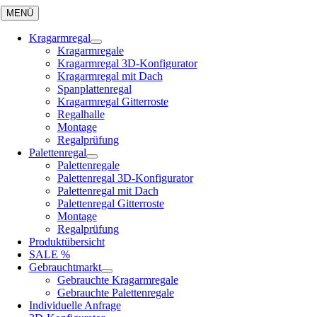
Skip
MENÜ
to
content
Kragarmregal
Kragarmregale
Kragarmregal 3D-Konfigurator
Kragarmregal mit Dach
Spanplattenregal
Kragarmregal Gitterroste
Regalhalle
Montage
Regalprüfung
Palettenregal
Palettenregale
Palettenregal 3D-Konfigurator
Palettenregal mit Dach
Palettenregal Gitterroste
Montage
Regalprüfung
Produktübersicht
SALE %
Gebrauchtmarkt
Gebrauchte Kragarmregale
Gebrauchte Palettenregale
Individuelle Anfrage