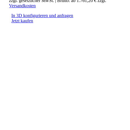
zzgl. gesetzlicher MwSt.
| Brutto: ab
1.761,20
€
zzgl.
Versandkosten
In 3D konfigurieren und anfragen
Jetzt kaufen