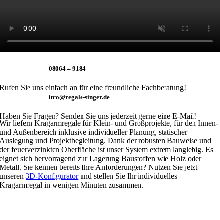
08064 – 9184
Rufen Sie uns einfach an für eine freundliche Fachberatung!
info@regale-singer.de
Haben Sie Fragen? Senden Sie uns jederzeit gerne eine E-Mail!
Wir liefern Kragarmregale für Klein- und Großprojekte, für den Innen-
und Außenbereich inklusive individueller Planung, statischer
Auslegung und Projektbegleitung. Dank der robusten Bauweise und
der feuerverzinkten Oberfläche ist unser System extrem langlebig. Es
eignet sich hervorragend zur Lagerung Baustoffen wie Holz oder
Metall. Sie kennen bereits Ihre Anforderungen? Nutzen Sie jetzt
unseren
3D-Konfigurator
und stellen Sie Ihr individuelles
Kragarmregal in wenigen Minuten zusammen.