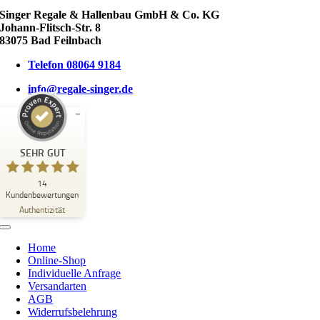
Singer Regale & Hallenbau GmbH & Co. KG
Johann-Flitsch-Str. 8
83075 Bad Feilnbach
Telefon 08064 9184
info@regale-singer.de
Kundenbewertungen und Erfahrungen zu
SINGER REGALE & HALLENBAU GmbH & Co. KG
SEHR GUT
SEHR GUT
14
14
Kundenbewertungen
2
Bewertungen von
Authentizität
anderen Quellen
5,00
/
5,00
Toggle
Navigation
Blick aufs ProvenExpert-Profil werfen
Home
Online-Shop
05.06.2026
Individuelle Anfrage
Versandarten
AGB
Widerrufsbelehrung