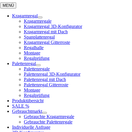
Skip
MENÜ
to
content
Kragarmregal
Kragarmregale
Kragarmregal 3D-Konfigurator
Kragarmregal mit Dach
Spanplattenregal
Kragarmregal Gitterroste
Regalhalle
Montage
Regalprüfung
Palettenregal
Palettenregale
Palettenregal 3D-Konfigurator
Palettenregal mit Dach
Palettenregal Gitterroste
Montage
Regalprüfung
Produktübersicht
SALE %
Gebrauchtmarkt
Gebrauchte Kragarmregale
Gebrauchte Palettenregale
Individuelle Anfrage