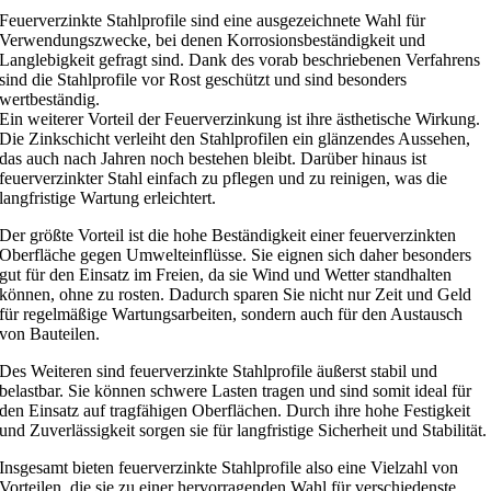
Feuerverzinkte Stahlprofile sind eine ausgezeichnete Wahl für
Verwendungszwecke, bei denen Korrosionsbeständigkeit und
Langlebigkeit gefragt sind. Dank des vorab beschriebenen Verfahrens
sind die Stahlprofile vor Rost geschützt und sind besonders
wertbeständig.
Ein weiterer Vorteil der Feuerverzinkung ist ihre ästhetische Wirkung.
Die Zinkschicht verleiht den Stahlprofilen ein glänzendes Aussehen,
das auch nach Jahren noch bestehen bleibt. Darüber hinaus ist
feuerverzinkter Stahl einfach zu pflegen und zu reinigen, was die
langfristige Wartung erleichtert.
Der größte Vorteil ist die hohe Beständigkeit einer feuerverzinkten
Oberfläche gegen Umwelteinflüsse. Sie eignen sich daher besonders
gut für den Einsatz im Freien, da sie Wind und Wetter standhalten
können, ohne zu rosten. Dadurch sparen Sie nicht nur Zeit und Geld
für regelmäßige Wartungsarbeiten, sondern auch für den Austausch
von Bauteilen.
Des Weiteren sind feuerverzinkte Stahlprofile äußerst stabil und
belastbar. Sie können schwere Lasten tragen und sind somit ideal für
den Einsatz auf tragfähigen Oberflächen. Durch ihre hohe Festigkeit
und Zuverlässigkeit sorgen sie für langfristige Sicherheit und Stabilität.
Insgesamt bieten feuerverzinkte Stahlprofile also eine Vielzahl von
Vorteilen, die sie zu einer hervorragenden Wahl für verschiedenste