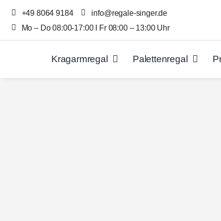
Skip
+49 8064 9184
info@regale-singer.de
to
Mo – Do 08:00-17:00 I Fr 08:00 – 13:00 Uhr
content
Kragarmregal
Palettenregal
P