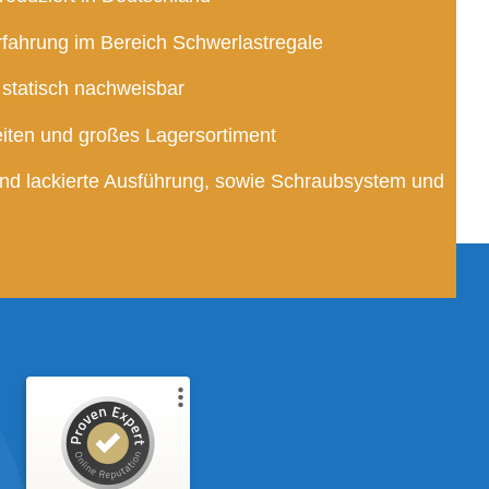
al
rfahrung im Bereich Schwerlastregale
t statisch nachweisbar
eiten und großes Lagersortiment
und lackierte Ausführung, sowie Schraubsystem und
ndenbewertungen und Erfahrungen zu
GER REGALE & HALLENBAU GmbH & Co. KG