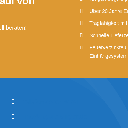
Kauf von
ie Vorteile von einem Kragarmreg
Über 20 Jahre E
Blog
Tragfähigkeit mi
ll beraten!
Schnelle Lieferz
Feuerverzinkte 
Einhängesystem
Telefon 08064 9184
info@regale-singer.de
Ku
SIN