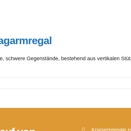
ragarmregal
ge, schwere Gegenstände, bestehend aus vertikalen Stü
Kragarmregale pr