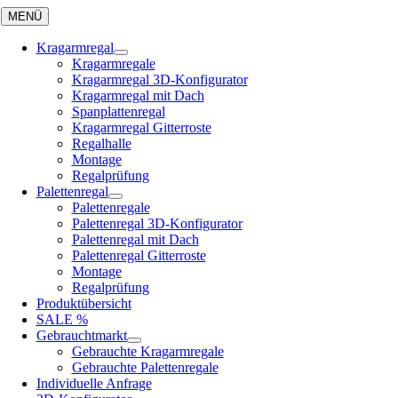
Skip
MENÜ
to
content
Kragarmregal
Kragarmregale
Kragarmregal 3D-Konfigurator
Kragarmregal mit Dach
Spanplattenregal
Kragarmregal Gitterroste
Regalhalle
Montage
Regalprüfung
Palettenregal
Palettenregale
Palettenregal 3D-Konfigurator
Palettenregal mit Dach
Palettenregal Gitterroste
Montage
Regalprüfung
Produktübersicht
SALE %
Gebrauchtmarkt
Gebrauchte Kragarmregale
Gebrauchte Palettenregale
Individuelle Anfrage