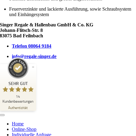
Feuerverzinkte und lackierte Ausführung, sowie Schraubsystem
und Einhängesystem
Singer Regale & Hallenbau GmbH & Co. KG
Johann-Flitsch-Str. 8
83075 Bad Feilnbach
Telefon 08064 9184
info@regale-singer.de
Kundenbewertungen und Erfahrungen zu
SINGER REGALE & HALLENBAU GmbH & Co. KG
SEHR GUT
SEHR GUT
14
14
Kundenbewertungen
2
Bewertungen von
Authentizität
anderen Quellen
5,00
/
5,00
Toggle
Navigation
Blick aufs ProvenExpert-Profil werfen
Home
Online-Shop
05.06.2026
Individuelle Anfrage