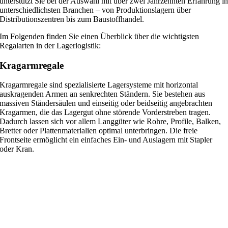
unterstützt Sie bei der Auswahl mit über zwei Jahrzehnten Erfahrung i
unterschiedlichsten Branchen – von Produktionslagern über
Distributionszentren bis zum Baustoffhandel.
Im Folgenden finden Sie einen Überblick über die wichtigsten
Regalarten in der Lagerlogistik:
Kragarmregale
Kragarmregale sind spezialisierte Lagersysteme mit horizontal
auskragenden Armen an senkrechten Ständern. Sie bestehen aus
massiven Ständersäulen und einseitig oder beidseitig angebrachten
Kragarmen, die das Lagergut ohne störende Vorderstreben tragen.
Dadurch lassen sich vor allem Langgüter wie Rohre, Profile, Balken,
Bretter oder Plattenmaterialien optimal unterbringen. Die freie
Frontseite ermöglicht ein einfaches Ein- und Auslagern mit Stapler
oder Kran.