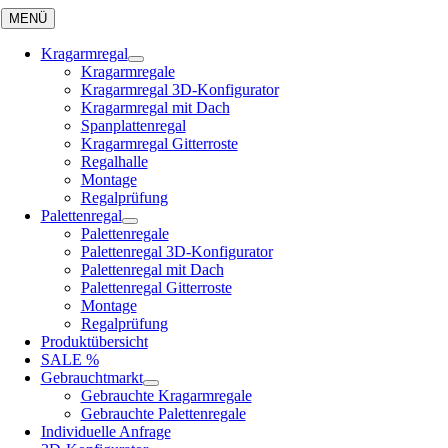
Skip
MENÜ
to
content
Kragarmregal
Kragarmregale
Kragarmregal 3D-Konfigurator
Kragarmregal mit Dach
Spanplattenregal
Kragarmregal Gitterroste
Regalhalle
Montage
Regalprüfung
Palettenregal
Palettenregale
Palettenregal 3D-Konfigurator
Palettenregal mit Dach
Palettenregal Gitterroste
Montage
Regalprüfung
Produktübersicht
SALE %
Gebrauchtmarkt
Gebrauchte Kragarmregale
Gebrauchte Palettenregale
Individuelle Anfrage