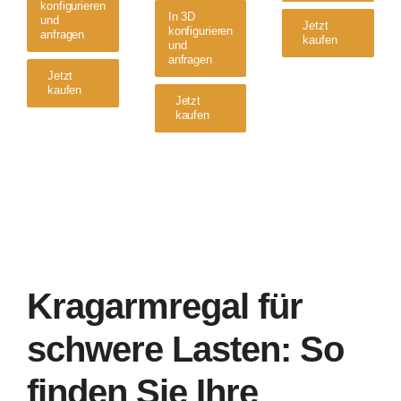
konfigurieren
In 3D
und
Jetzt
konfigurieren
anfragen
kaufen
und
anfragen
Jetzt
kaufen
Jetzt
kaufen
Kragarmregal für
schwere Lasten: So
finden Sie Ihre