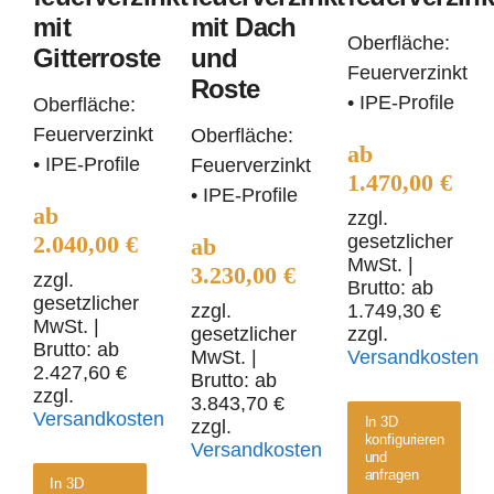
Gitterroste
und
mit
mit Dach
Roste
Oberfläche:
Gitterroste
und
Feuerverzinkt
Roste
• IPE-Profile
Oberfläche:
Feuerverzinkt
Oberfläche:
ab
• IPE-Profile
Feuerverzinkt
1.470,00
€
• IPE-Profile
ab
zzgl.
2.040,00
€
gesetzlicher
ab
MwSt.
|
3.230,00
€
zzgl.
Brutto: ab
gesetzlicher
zzgl.
1.749,30
€
MwSt.
|
gesetzlicher
zzgl.
Brutto: ab
MwSt.
|
Versandkosten
2.427,60
€
Brutto: ab
zzgl.
3.843,70
€
Versandkosten
In 3D
zzgl.
konfigurieren
Versandkosten
und
anfragen
In 3D