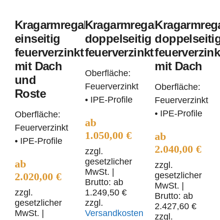
feuerverzinkt
Kragarmregal
doppelse
mit
doppelseitig
feuerver
Kragarmregal
Kragarmregal
Kragarmreg
Dach
feuerverzinkt
mit
einseitig
doppelseitig
doppelseiti
feuerverzinkt
feuerverzinkt
feuerverzink
und
Dach
mit Dach
mit Dach
Roste
Oberfläche:
und
Feuerverzinkt
Oberfläche:
Roste
• IPE-Profile
Feuerverzinkt
• IPE-Profile
Oberfläche:
ab
Feuerverzinkt
1.050,00
€
ab
• IPE-Profile
2.040,00
€
zzgl.
gesetzlicher
ab
zzgl.
MwSt.
|
2.020,00
€
gesetzlicher
Brutto: ab
MwSt.
|
zzgl.
1.249,50
€
Brutto: ab
gesetzlicher
zzgl.
2.427,60
€
MwSt.
|
Versandkosten
zzgl.