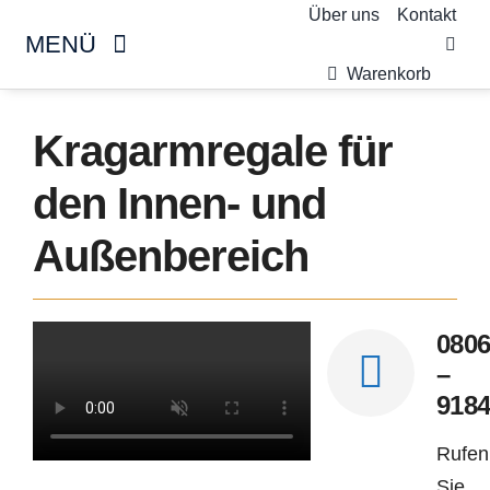
Skip
Über uns
Kontakt
MENÜ
to
Warenkorb
content
Kragarmregal
Kragarmregale für
den Innen- und
Palettenregal
Außenbereich
Produktübersicht
SALE %
080
–
Gebrauchtmarkt
918
Rufen
Individuelle Anfrage
Sie