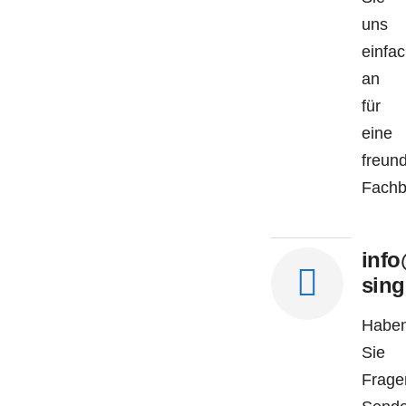
uns
3D-Konfigurator
einfa
an
für
eine
freund
Fachb
info
sing
Habe
Sie
Frage