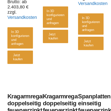
Brutto: ab
Versandkosten
2.403,80
€
In 3D
zzgl.
konfigurieren
Versandkosten
In 3D
und
konfigurieren
anfragen
und
anfragen
In 3D
Jetzt
konfigurieren
kaufen
und
Jetzt
anfragen
kaufen
Jetzt
kaufen
Kragarmregal
Kragarmregal
doppelseitig
doppelseitig
feuerverzinkt
Spanplat
feuerverzinkt
mit
einseitig
Kragarmregal
Kragarmregal
Spanplatten
mit
Dach
feuerver
doppelseitig
doppelseitig
einseitig
feuerverzinkt
feuerverzinkt
feuerverzink