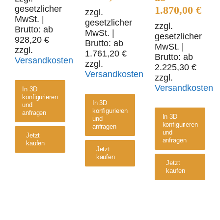
gesetzlicher
1.870,00
€
zzgl.
MwSt.
|
gesetzlicher
zzgl.
Brutto: ab
MwSt.
|
gesetzlicher
928,20
€
Brutto: ab
MwSt.
|
zzgl.
1.761,20
€
Brutto: ab
Versandkosten
zzgl.
2.225,30
€
Versandkosten
zzgl.
Versandkosten
In 3D
konfigurieren
In 3D
und
konfigurieren
anfragen
In 3D
und
konfigurieren
anfragen
und
Jetzt
anfragen
kaufen
Jetzt
kaufen
Jetzt
kaufen
Kragarmregal
einseitig
Kragarm