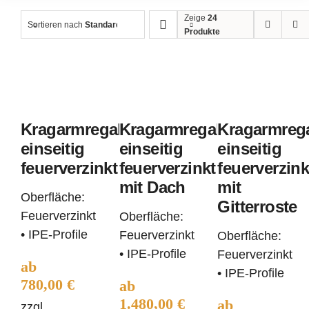
Zeige
24
Sortieren nach
Standard
Produkte
Kragarmregal
Kragarm
Kragarmregal
einseitig
einseitig
einseitig
feuerverzinkt
feuerver
Kragarmregal
Kragarmregal
Kragarmreg
feuerverzinkt
mit
mit
einseitig
einseitig
einseitig
feuerverzinkt
feuerverzinkt
feuerverzink
Dach
Gitterro
mit Dach
mit
Oberfläche:
Gitterroste
Feuerverzinkt
Oberfläche:
• IPE-Profile
Feuerverzinkt
Oberfläche:
• IPE-Profile
Feuerverzinkt
ab
• IPE-Profile
780,00
€
ab
1.480,00
€
ab
zzgl.