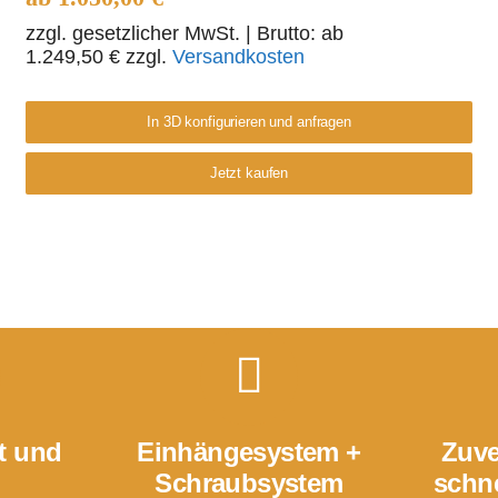
zzgl. gesetzlicher MwSt.
| Brutto: ab
1.249,50
€
zzgl.
Versandkosten
In 3D konfigurieren und anfragen
Jetzt kaufen
t und
Einhängesystem +
Zuve
Schraubsystem
schne