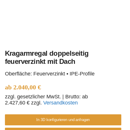
Kragarmregal doppelseitig
feuerverzinkt mit Dach
Kragarmregal
Oberfläche: Feuerverzinkt • IPE-Profile
doppelseitig
feuerverzinkt mit Dach
ab
2.040,00
€
zzgl. gesetzlicher MwSt.
| Brutto: ab
2.427,60
€
zzgl.
Versandkosten
In 3D konfigurieren und anfragen