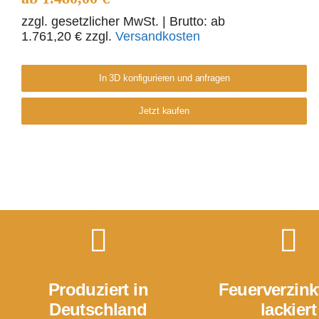
zzgl. gesetzlicher MwSt.
| Brutto: ab
1.761,20
€
zzgl.
Versandkosten
In 3D konfigurieren und anfragen
Jetzt kaufen
Produziert in
Feuerverzink
Deutschland
lackiert