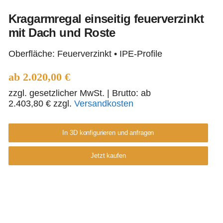
Kragarmregal einseitig feuerverzinkt
mit Dach und Roste
Kragarmregal einseitig
Oberfläche: Feuerverzinkt • IPE-Profile
feuerverzinkt mit Dach
und Roste
ab
2.020,00
€
zzgl. gesetzlicher MwSt.
| Brutto: ab
2.403,80
€
zzgl.
Versandkosten
In 3D konfigurieren und anfragen
Jetzt kaufen