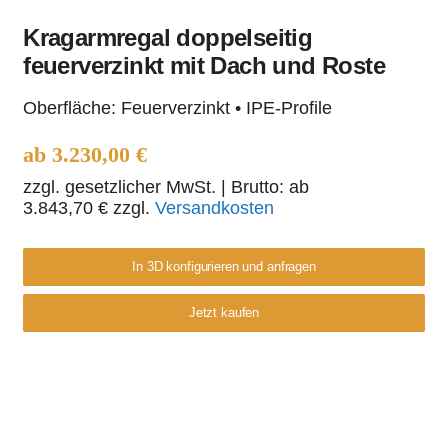
Kragarmregal doppelseitig
Kragarmregal
feuerverzinkt mit Dach und Roste
doppelseitig
Oberfläche: Feuerverzinkt • IPE-Profile
feuerverzinkt mit Dach
ab
3.230,00
€
und Roste
zzgl. gesetzlicher MwSt.
| Brutto: ab
3.843,70
€
zzgl.
Versandkosten
In 3D konfigurieren und anfragen
Jetzt kaufen