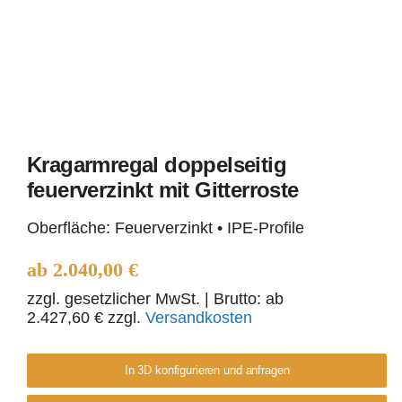
Kragarmregal doppelseitig
Kragarmregal
feuerverzinkt mit Gitterroste
doppelseitig
Oberfläche: Feuerverzinkt • IPE-Profile
feuerverzinkt mit
ab
2.040,00
€
Gitterroste
zzgl. gesetzlicher MwSt.
| Brutto: ab
2.427,60
€
zzgl.
Versandkosten
In 3D konfigurieren und anfragen