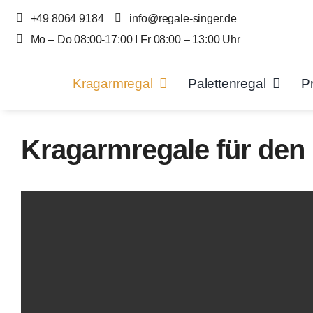
Skip
+49 8064 9184
info@regale-singer.de
to
Mo – Do 08:00-17:00 I Fr 08:00 – 13:00 Uhr
content
Kragarmregal
Palettenregal
P
Kragarmregale für den