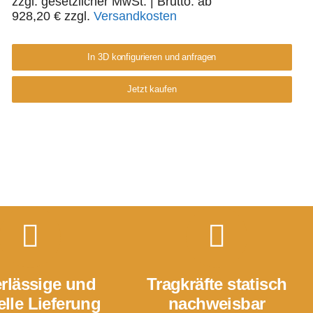
zzgl. gesetzlicher MwSt.
| Brutto: ab
928,20
€
zzgl.
Versandkosten
In 3D konfigurieren und anfragen
Jetzt kaufen
rlässige und
Tragkräfte statisch
lle Lieferung
nachweisbar