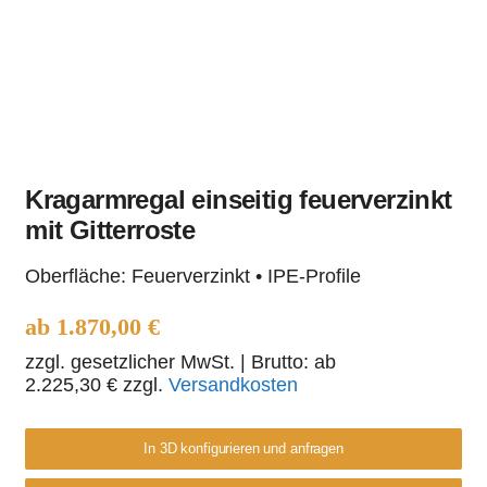
Kragarmregal einseitig feuerverzinkt
mit Gitterroste
Kragarmregal einseitig
Oberfläche: Feuerverzinkt • IPE-Profile
feuerverzinkt mit
Gitterroste
ab
1.870,00
€
zzgl. gesetzlicher MwSt.
| Brutto: ab
2.225,30
€
zzgl.
Versandkosten
In 3D konfigurieren und anfragen