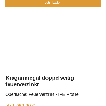
Jetzt kaufen
Kragarmregal doppelseitig
feuerverzinkt
Kragarmregal
Oberfläche: Feuerverzinkt • IPE-Profile
doppelseitig
feuerverzinkt
ab
1.050,00
€