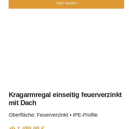
Jetzt kaufen
Kragarmregal einseitig feuerverzinkt
mit Dach
Kragarmregal einseitig
Oberfläche: Feuerverzinkt • IPE-Profile
feuerverzinkt mit Dach
ab
1.480,00
€