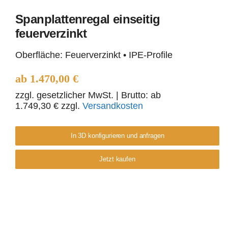
Spanplattenregal einseitig
feuerverzinkt
Spanplattenregal
Oberfläche: Feuerverzinkt • IPE-Profile
einseitig feuerverzinkt
ab
1.470,00
€
zzgl. gesetzlicher MwSt.
| Brutto: ab
1.749,30
€
zzgl.
Versandkosten
In 3D konfigurieren und anfragen
Jetzt kaufen